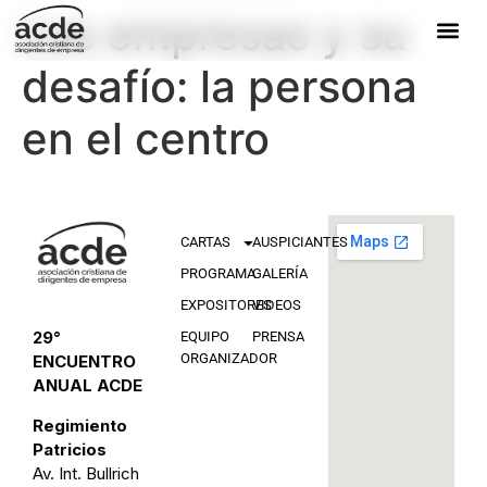
Las empresas y su
desafío: la persona
en el centro
CARTAS
AUSPICIANTES
PROGRAMA
GALERÍA
EXPOSITORES
VIDEOS
29°
EQUIPO
PRENSA
ORGANIZADOR
ENCUENTRO
ANUAL ACDE
Regimiento
Patricios
Av. Int. Bullrich