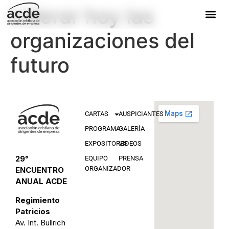
Liderar hoy las
organizaciones del
futuro
CARTAS
AUSPICIANTES
PROGRAMA
GALERÍA
EXPOSITORES
VIDEOS
29°
EQUIPO
PRENSA
ORGANIZADOR
ENCUENTRO
ANUAL ACDE
Regimiento
Patricios
Av. Int. Bullrich