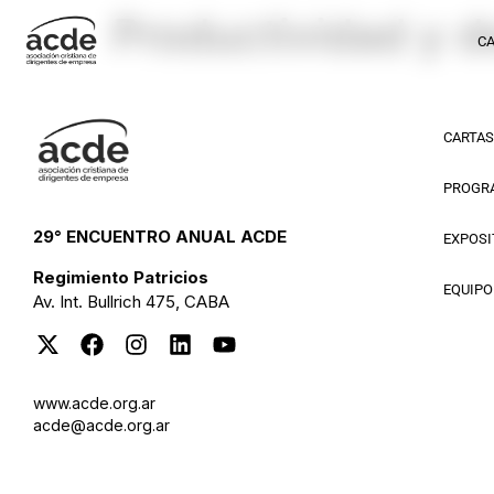
Productividad y de
C
CARTA
PROGR
29° ENCUENTRO ANUAL ACDE
EXPOSI
Regimiento Patricios
EQUIPO
Av. Int. Bullrich 475, CABA
www.acde.org.ar
acde@acde.org.ar